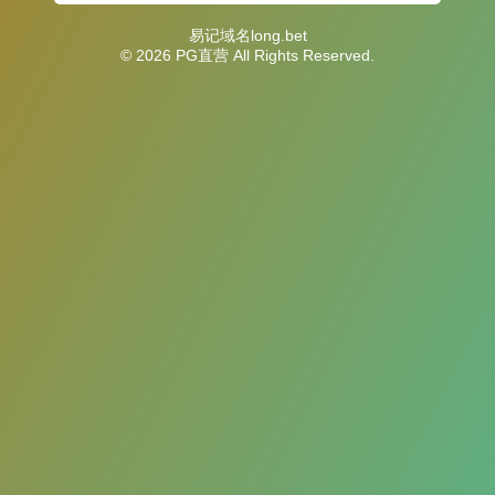
易记域名long.bet
© 2026 PG直营 All Rights Reserved.